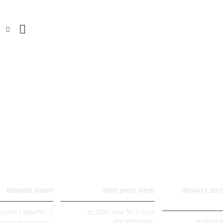
 טבעית לכלבים
חטיפים לכלבים
אביזרים ומוצרים
צעצועים לכלבים
אוכל ט
לכלב | האכלה
מותגי המזון שלנו
חשבון משתמש
אבוריג'ינל אוכל לכלבים -
הרשמה / התחבר
ת לכלבים
ABORIGINAL