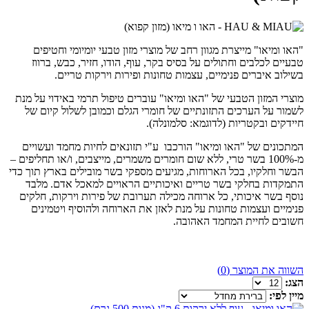
"האו ומיאו" מייצרת מגוון רחב של מוצרי מזון טבעי יומיומי וחטיפים
טבעיים לכלבים וחתולים על בסיס בקר, עוף, הודו, חזיר, כבש, ברווז
בשילוב איברים פנימיים, עצמות טחונות ופירות וירקות טריים.
מוצרי המזון הטבעי של "האו ומיאו" עוברים טיפול תרמי באידוי על מנת
לשמור על הערכים התזונתיים של חומרי הגלם וכמובן לשלול קיום של
חיידקים ובקטריות (לדוגמא: סלמונלה).
המתכונים של "האו ומיאו" הורכבו ע"י תזונאים לחיות מחמד ועשויים
מ-100% בשר טרי, ללא שום חומרים משמרים, מייצבים, ו/או תחליפים –
הבשר וחלקיו, בכל הארוחות, מגיעים מספקי בשר מובילים בארץ תוך כדי
התמקדות בחלקי בשר טריים ואיכותיים הראויים למאכל אדם. מלבד
נוסף בשר איכותי, כל ארוחה מכילה תערובת של פירות וירקות, חלקים
פנימיים ועצמות טחונות על מנת לאזן את הארוחה ולהוסיף ויטמינים
חשובים לחיית המחמד האהובה.
השווה את המוצר (0)
הצג:
מיין לפי: