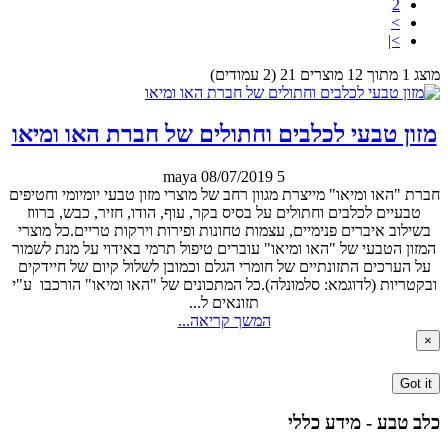
2
>
>|
מוצג 1 מתוך 12 מוצרים 21 (2 עמודים)
מזון טבעי לכלבים וחתולים של חברת האו ומיאו
maya
08/07/2019
5
חברת "האו ומיאו" מייצרת מגוון רחב של מוצרי מזון טבעי יומיומי וחטיפים
טבעיים לכלבים וחתולים על בסיס בקר, עוף, הודו, חזיר, כבש, ברווז
בשילוב איברים פנימיים, עצמות טחונות ופירות וירקות טריים.כל מוצרי
המזון הטבעי של "האו ומיאו" עוברים טיפול תרמי באידוי על מנת לשמור
על הערכים התזונתיים של חומרי הגלם וכמובן לשלול קיום של חיידקים
ובקטריות (לדוגמא: סלמונלה).כל המתכונים של "האו ומיאו" הורכבו ע"י
תזונאים ל...
המשך קריאה...
×
Got it
כלב טבע - מידע כללי