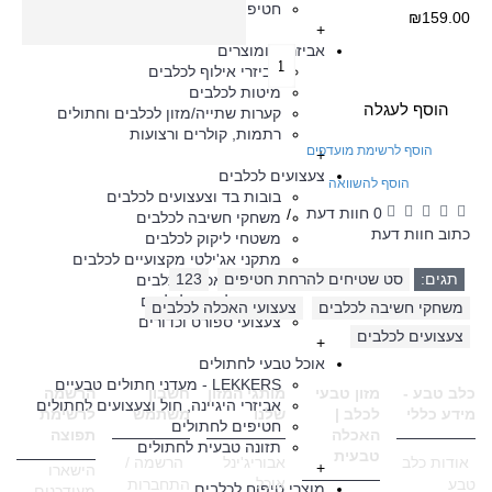
חטיפי אילוף כלבים
₪159.00
+
אביזרים ומוצרים
אביזרי אילוף לכלבים
מיטות לכלבים
הוסף לעגלה
קערות שתייה/מזון לכלבים וחתולים
רתמות, קולרים ורצועות
הוסף לרשימת מועדפים
+
צעצועים לכלבים
הוסף להשוואה
בובות בד וצעצועים לכלבים
0 חוות דעת
/
משחקי חשיבה לכלבים
כתוב חוות דעת
משטחי ליקוק לכלבים
מתקני אג'ילטי מקצועיים לכלבים
תגים:
סט שטיחים להרחת חטיפים
,
123
,
צעצועי האכלה לכלבים
צעצועי לעיסה לכלבים
משחקי חשיבה לכלבים
,
צעצועי האכלה לכלבים
,
צעצועי ספורט וכדורים
צעצועים לכלבים
+
אוכל טבעי לחתולים
LEKKERS - מעדני חתולים טבעיים
כלב טבע -
מזון טבעי
מותגי המזון
חשבון
הרשמה
אביזרי היגיינה, חול וצעצועים לחתולים
מידע כללי
לכלב |
שלנו
משתמש
לרשימת
חטיפים לחתולים
האכלה
תפוצה
תזונה טבעית לחתולים
טבעית
אודות כלב
אבוריג'ינל
הרשמה /
+
הישארו
אוכל
טבע
התחברות
מוצרי טיפוח לכלבים
מעודכנים