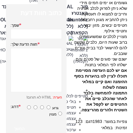
גשומים או ימים חמים מידי
פור
HAU
ABORIGINAL
HENRY'S
CANIS
האונד
שלא ניתן לפרוק לכלב אנרגיה
כתוב חוות דעת
-
האנטרז
&
-
Nature
-
וחייבים למצוא לו תעסוקה.
4hunter'z
אבוריג'ינל
MIAU
הנריס
-
HOUND
ניתן להחביא מגוון רחב של
חטיפים יבשים, מזון יבש
שמך:
(ללא
(ללא
- האו ו
(מזון
קאניס
(ללא
וחטיפי אילוף.
הקפאה)
הקפאה)
מיאו
קפוא)
נייצ'ר
הקפאה)
מצויין לכלבים שמשועממים
(מזון
(ללא
ברוב שעות היום, כלבים שקשה
חוות הדעת שלך:
קפוא)
הקפאה)
להם להישאר לבד בבית וגורים
שובבים.
ישנם שני סוגים של סטים והם
ישלחו לפי המלאי בחנות.
אם יש לכם העדפה מסויימת
תוכלו לציין לנו בהערות בסוף
ההזמנה ואם קיים במלאי
נשמח לשלוח
+
התמונה להמחשה בלבד
חטיפים לכלבים
הערה:
HTML לא תורגם!
לאחר שהכלב סיים את
בולי סטיק לכלבים
החטיפים יש לקפל את
דרוג:
חטיפים בריאים לכלבים
גרוע
השטיח ולהרים מהריצפה.
עצמות דנטליות לכלבים
מצוין
עצמות יאק לכלבים
צפיות במוצר: 1983
דגם:
123
עצמות לכלבים
זמינות:
במלאי
המשך
ערכות ומארזי חיסכון