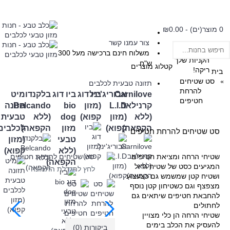
0 מוצר(ים) - ₪0.00
צור עמנו קשר
עגלת
משלוח חינם ברכישה מעל 300
הקניות שלך
ש"ח
קטלוג מוצרים
ריקה!
בית
סט שטיחים
תזונה טבעית לכלבים
להרחת
Carnilove
אבוריג'ינל
ביו דוג
ביו דוג
בלקנדו
מיט
חטיפים
קרנילאב
L.I.D
(מזון
bio
Belcando
תזונה
(ללא
(מזון
קפוא)
dog
(ללא
טבעית
הקפאה)
קפוא)
מזון
הקפאה)
לכלבים
סט שטיחים להרחת חטיפים
טבעי
(מזון
(ללא
קפוא)
שטיחי הרחה ומציאת חטיפים
הקפאה)
המגיעים כסט של שטיח גדול
לחץ להגדלת התמונה
ושטיח קטן שמשמש גם כצעצוע
מצפצף וגם כשטיחון קטן נוסף
להחבאת חטיפים שיתאים גם
לחתולים
שטיחי הרחה הן כלי מצויין
להעסיק את הכלב בימים
ביקורות (0)