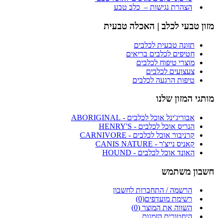
הצהרת נגישות – כלב טבע
מזון טבעי לכלב | האכלה טבעית
תזונה טבעית לכלבים
חטיפים לכלבים בריאים
מוצרי טיפוח לכלבים
צעצועים לכלבים
טיפות הרגעה לכלבים
מותגי המזון שלנו
אבוריג'ינל אוכל לכלבים - ABORIGINAL
הנריס אוכל לכלבים - HENRY'S
קרניבור אוכל לכלבים - CARNIVORE
קאניס נייצ'ר - CANIS NATURE
האונד אוכל לכלבים - HOUND
חשבון משתמש
הרשמה / התחברות לחשבון
רשימת מועדפים(
0
)
השווה את המוצר (
0
)
היסטורית הזמנות